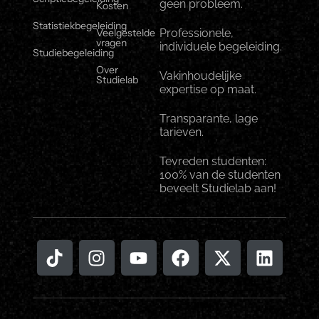
geen probleem.
Kosten
Statistiekbegeleiding
Veelgestelde
Professionele,
vragen
individuele begeleiding.
Studiebegeleiding
Over
Vakinhoudelijke
Studielab
expertise op maat.
Transparante, lage
tarieven.
Tevreden studenten:
100% van de studenten
beveelt Studielab aan!