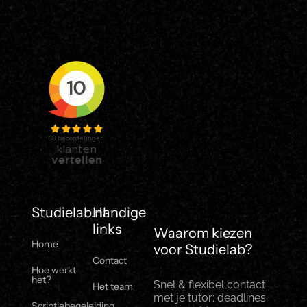
Studielab.nl
Handige
links
Waarom kiezen
Home
voor Studielab?
Contact
Hoe werkt
het?
Snel & flexibel contact
Het team
met je tutor: deadlines
Scriptiebegeleiding