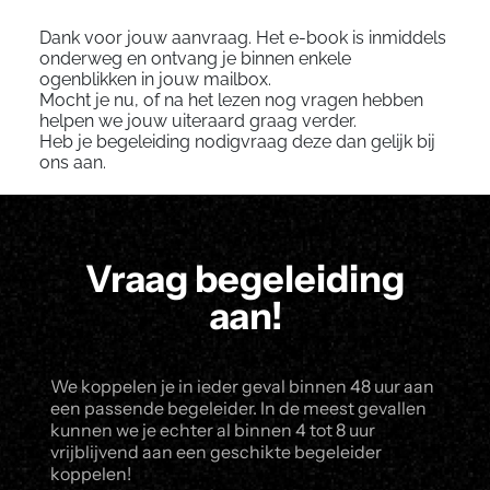
Dank voor jouw aanvraag. Het e-book is inmiddels
onderweg en ontvang je binnen enkele
ogenblikken in jouw mailbox.
Mocht je nu, of na het lezen nog vragen hebben
helpen we jouw uiteraard graag verder.
Heb je begeleiding nodigvraag deze dan gelijk bij
ons aan.
Vraag begeleiding
aan!
We koppelen je in ieder geval binnen 48 uur aan
een passende begeleider. In de meest gevallen
kunnen we je echter al binnen 4 tot 8 uur
vrijblijvend aan een geschikte begeleider
koppelen!