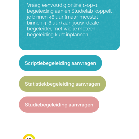
Vraag eenvoudig online 1-op-1
begeleiding aan en Studielab koppelt
je binnen 48 uur (maar meestal
binnen 4-8 uur) aan jouw ideale
begeleider, met wie je meteen
begeleiding kunt inplannen.
Scriptiebegeleiding aanvragen
Statistiekbegeleiding aanvragen
Studiebegeleiding aanvragen