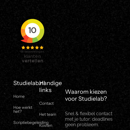
Studielab.nl
Handige
links
Waarom kiezen
Home
voor Studielab?
Contact
Hoe werkt
het?
Snel & flexibel contact
Het team
met je tutor: deadlines
Scriptiebegeleiding
geen probleem.
Kosten