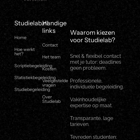
Studielab.nl
Handige
links
Waarom kiezen
Home
voor Studielab?
Contact
Hoe werkt
het?
Snel & flexibel contact
Het team
met je tutor: deadlines
Scriptiebegeleiding
geen probleem.
Kosten
Statistiekbegeleiding
Veelgestelde
Professionele,
vragen
individuele begeleiding.
Studiebegeleiding
Over
Vakinhoudelijke
Studielab
expertise op maat.
Transparante, lage
tarieven.
Tevreden studenten: