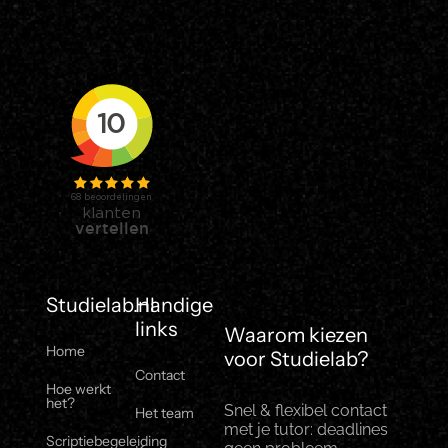
Studielab.nl
Handige
links
Waarom kiezen
Home
voor Studielab?
Contact
Hoe werkt
het?
Snel & flexibel contact
Het team
met je tutor: deadlines
Scriptiebegeleiding