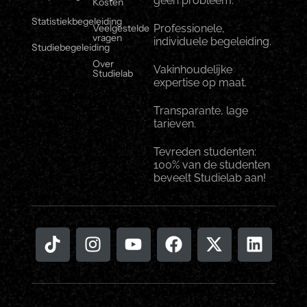
geen probleem.
Kosten
Statistiekbegeleiding
Veelgestelde
Professionele,
vragen
individuele begeleiding.
Studiebegeleiding
Over
Vakinhoudelijke
Studielab
expertise op maat.
Transparante, lage
tarieven.
Tevreden studenten:
100% van de studenten
beveelt Studielab aan!