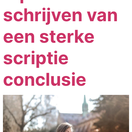
schrijven van
een sterke
scriptie
conclusie