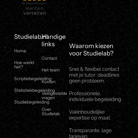
Studielab.nl
Handige
links
Waarom kiezen
Home
voor Studielab?
Contact
Hoe werkt
het?
Snel & flexibel contact
Het team
met je tutor: deadlines
Scriptiebegeleiding
geen probleem.
Kosten
Statistiekbegeleiding
Veelgestelde
Professionele,
vragen
individuele begeleiding.
Studiebegeleiding
Over
Vakinhoudelijke
Studielab
expertise op maat.
Transparante, lage
tarieven.