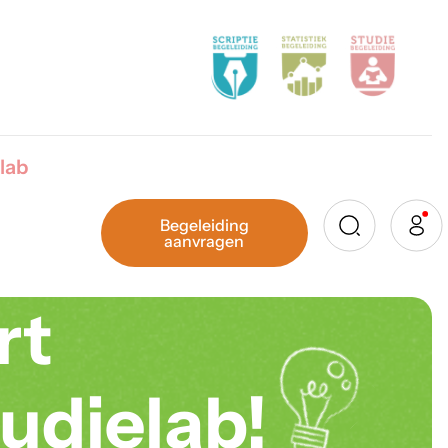
lab
Begeleiding
aanvragen
rt
tudielab!