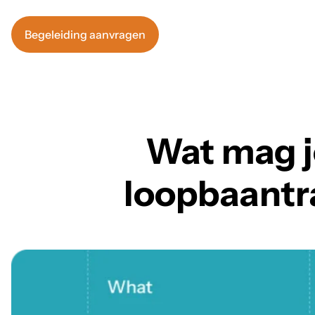
Begeleiding aanvragen
Wat mag j
loopbaantra