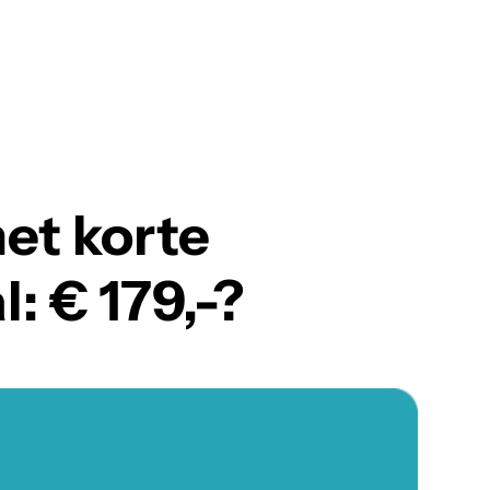
et korte
: € 179,-?