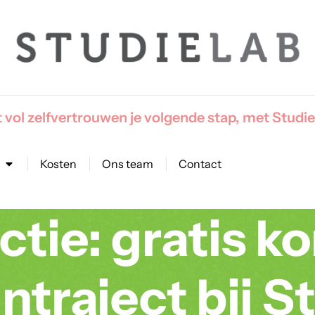
 vol zelfvertrouwen je volgende stap, met Studie
Kosten
Ons team
Contact
ctie: gratis ko
traject bij S